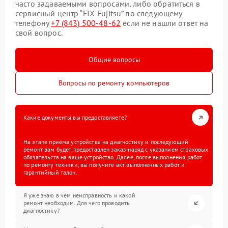
часто задаваемыми вопросами, либо обратиться в
сервисный центр “FIX-Fujitsu” по следующему
телефону
+7 (843) 500-48-62
если не нашли ответ на
свой вопрос.
Общие вопросы
Вопросы по ремонту компьютеров
Какие документы вы предоставляете?
На этапе приема устройства на диагностику и последующий
ремонт вам будет предоставлен заказ-наряд с указанием страховых
обязательств на ваше устройство. Далее, после выполнения работ
по ремонту техники, вы получите акт выполненных работ и
гарантийный талон.
Я уже знаю в чем неисправность и какой
ремонт необходим. Для чего проводить
диагностику?