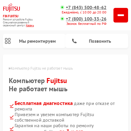
+7 (843) 500-48-62
Ежедневно, с 10:00 до 20:00
FIX-FUJITSU
+7 (800) 100-33-26
Ремонт устройств Fujitsu
Специализированный
Звонок бесплатный по РФ
cервисный центр г.
Казань
Мы ремонтируем
Позвонить
азани
Компьютер Fujitsu не работает мышь
Компьютер
Fujitsu
Ремонт сетевых хранилищ Fujitsu
Не работает мышь
Бесплатная диагностика
даже при отказе от
ремонта
Привезем и увезем компьютер Fujitsu
собственной доставкой
Гарантия на наши работы по ремонту