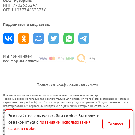
ООО "Русервис"
ИНН 7702633247
ОГРН 1077746335776
Поделиться в соц. сетях:
Мы принимаем
все формы оплаты
Политика конфиденциальности
Вся информация на сайте носит исключительно справочный характер.
Товарные знаки используются исключительно для описания устройств, в отношении которых
сервисные центры kzn.fujitsu-fix.ru предоставляют услуги по ремонту. Услуги оказываются в
неавторизованных сервисных центрах kzn.fujitsu-fix.ru, которые не связаны с
правообладателями товарных знаков или их официальными представителями.
Ремонт осуществляется для устройств, уже введенных в гражданский оборот в соответствии
Этот сайт использует файлы cookie. Вы можете
со статьей 1487 ГК РФ.
Использование товарных знаков не преследует цели индивидуализации услуг или введения
ознакомиться с
правилами использования
Согласен
потребителей в заблуждение, а служит для информирования о предоставляемых услугах по
ремонту техники указанных брендов.
файлов cookie
Представленная на сайте информация не является публичной офертой, определяемой
положениями Статьи 437(2) Гражданского кодекса РФ