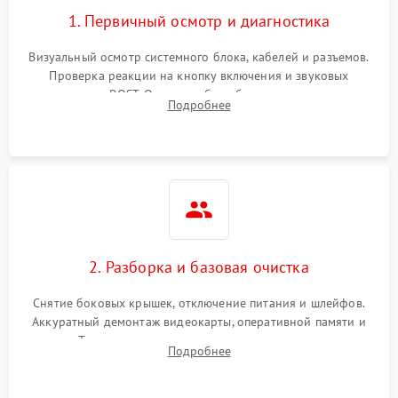
1. Первичный осмотр и диагностика
Визуальный осмотр системного блока, кабелей и разъемов.
Проверка реакции на кнопку включения и звуковых
сигналов POST. Оценка работы блока питания для
Подробнее
локализации базовых неисправностей без полного разбора.
2. Разборка и базовая очистка
Снятие боковых крышек, отключение питания и шлейфов.
Аккуратный демонтаж видеокарты, оперативной памяти и
кулеров. Тщательная очистка корпуса и радиаторов от пыли
Подробнее
с помощью сжатого воздуха для предотвращения
замыканий.