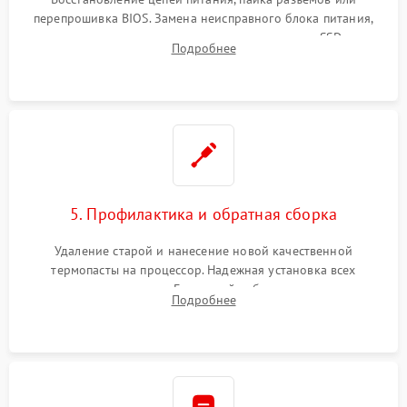
перепрошивка BIOS. Замена неисправного блока питания,
видеокарты, процессора или установка нового SSD для
Подробнее
восстановления и повышения скорости работы системы.
5. Профилактика и обратная сборка
Удаление старой и нанесение новой качественной
термопасты на процессор. Надежная установка всех
комплектующих в слоты. Грамотный кабель-менеджмент для
Подробнее
обеспечения правильной циркуляции воздуха внутри
корпуса ПК.