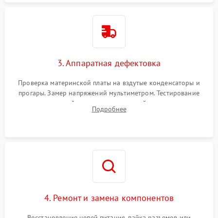
3. Аппаратная дефектовка
Проверка материнской платы на вздутые конденсаторы и
прогары. Замер напряжений мультиметром. Тестирование
оперативной памяти и накопителей с помощью
Подробнее
диагностического ПО для выявления сбойных секторов и
ошибок.
4. Ремонт и замена компонентов
Восстановление цепей питания, пайка разъемов или