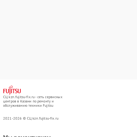
СЦ kzn.fujitsu-fix.ru - сеть сервисных
центров в Казани по ремонту и
обслуживанию техники Fujitsu
2021-2026 © СЦ kzn.fujitsu-fix.ru