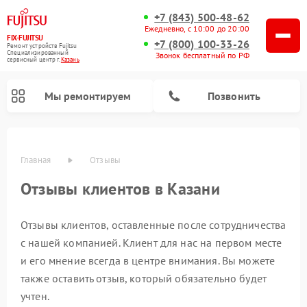
+7 (843) 500-48-62
Ежедневно, с 10:00 до 20:00
FIX-FUJITSU
+7 (800) 100-33-26
Ремонт устройств Fujitsu
Специализированный
Звонок бесплатный по РФ
cервисный центр г.
Казань
Мы ремонтируем
Позвонить
Главная
Отзывы
Отзывы клиентов в Казани
Отзывы клиентов, оставленные после сотрудничества
Ремонт сетевых хранилищ Fujitsu
с нашей компанией. Клиент для нас на первом месте
и его мнение всегда в центре внимания. Вы можете
также оставить отзыв, который обязательно будет
учтен.