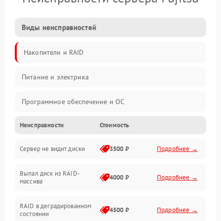
Виды неисправностей
Накопители и RAID
Питание и электрика
Программное обеспечение и ОС
Неисправности
Стоимость
Охлаждение и температура
Сервер не видит диски
3500 ₽
Подробнее →
Материнская плата и процессор
Выпал диск из RAID-
Сеть и коммуникации
4000 ₽
Подробнее →
массива
BIOS / прошивки
RAID в деградированном
4500 ₽
Подробнее →
состоянии