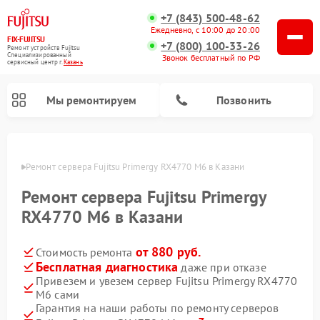
+7 (843) 500-48-62
Ежедневно, с 10:00 до 20:00
FIX-FUJITSU
+7 (800) 100-33-26
Ремонт устройств Fujitsu
Специализированный
Звонок бесплатный по РФ
cервисный центр г.
Казань
Мы ремонтируем
Позвонить
азани
Ремонт сервера Fujitsu Primergy RX4770 M6 в Казани
Ремонт сервера Fujitsu Primergy
Ремонт сетевых хранилищ Fujitsu
RX4770 M6 в Казани
от 880 руб.
Стоимость ремонта
Бесплатная диагностика
даже при отказе
Привезем и увезем сервер Fujitsu Primergy RX4770
M6 сами
Гарантия на наши работы по ремонту серверов