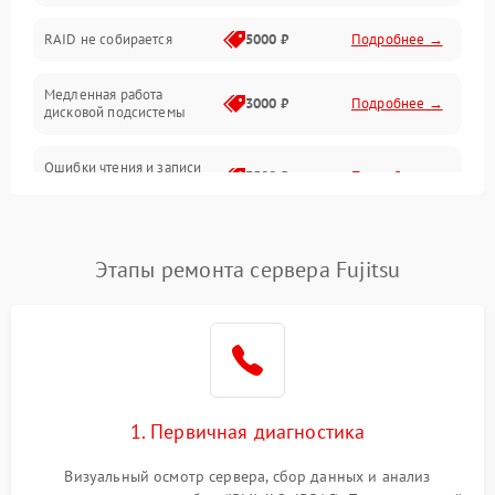
Оперативная память
RAID не собирается
5000 ₽
Подробнее →
Корпус и механика
Медленная работа
3000 ₽
Подробнее →
дисковой подсистемы
Контроллеры и интерфейсы
Ошибки чтения и записи
Виртуализация и сервисы
3500 ₽
Подробнее →
данных
Влага и внешние воздействия
Потеря данных
5000 ₽
Подробнее →
Этапы ремонта сервера Fujitsu
Программные сбои
Общие поломки
Система охлаждения
1. Первичная диагностика
Режим работы
Визуальный осмотр сервера, сбор данных и анализ