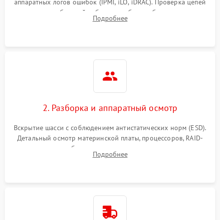
аппаратных логов ошибок (IPMI, iLO, iDRAC). Проверка цепей
Влага и внешные воздействия
питания и базовой работоспособности без вскрытия
Подробнее
корпуса для быстрой локализации сбоя.
2. Разборка и аппаратный осмотр
Вскрытие шасси с соблюдением антистатических норм (ESD).
Детальный осмотр материнской платы, процессоров, RAID-
контроллеров и блоков питания на наличие термических
Подробнее
повреждений, прогаров или окислений.