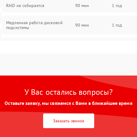
RAID не собирается
90 мин
1 год
Медленная работа дисковой
90 мин
1 год
подсистемы
Ошибки чтения и записи данных
90 мин
1 год
Потеря данных
90 мин
1 год
У Вас остались вопросы?
Оставьте заявку, мы свяжемся с Вами в ближайшее время
Заказать звонок