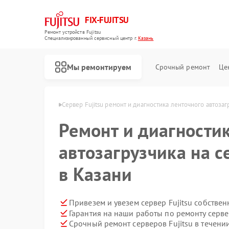
FIX-FUJITSU
Ремонт устройств Fujitsu
Специализированный cервисный центр г.
Казань
Мы ремонтируем
Срочный ремонт
Це
ров Fujitsu в Казани
Сервер Fujitsu ремонт и диагностика ленточного автозаг
Ремонт и диагности
автозагрузчика на се
Ремонт кондиционеров Fujitsu
Ремонт сетевых хранилищ Fujitsu
в Казани
Привезем и увезем сервер Fujitsu собстве
Гарантия на наши работы по ремонту серве
Срочный ремонт серверов Fujitsu в течени