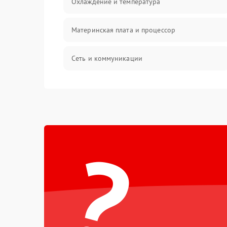
Охлаждение и температура
Материнская плата и процессор
Сеть и коммуникации
BIOS / прошивки
Оперативная память
?
Корпус и механика
Контроллеры и интерфейсы
Виртуализация и сервисы