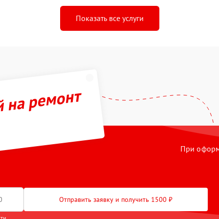
Показать все услуги
й на ремонт
При оформл
Отправить заявку и получить 1500 ₽
сти