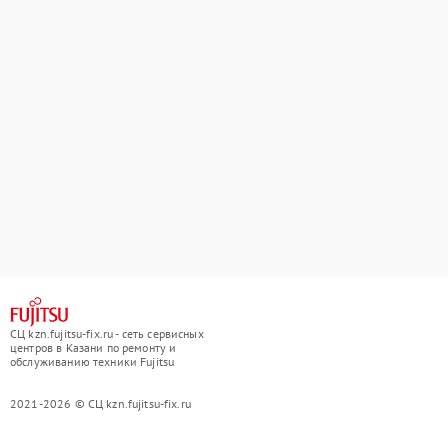
СЦ kzn.fujitsu-fix.ru - сеть сервисных
центров в Казани по ремонту и
обслуживанию техники Fujitsu
2021-2026 © СЦ kzn.fujitsu-fix.ru