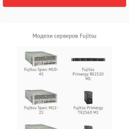
Режим работы
Влага и внешные воздействия
Модели серверов Fujitsu
Fujitsu Sparc M10-
Fujitsu
4S
Primergy RX2520
M1
Fujitsu Sparc M12-
Fujitsu Primergy
2S
TX2560 M1