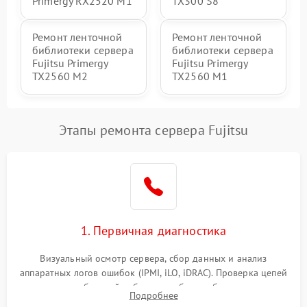
Primergy RX2520 M1
TX300 S8
Ремонт ленточной
Ремонт ленточной
библиотеки сервера
библиотеки сервера
Fujitsu Primergy
Fujitsu Primergy
TX2560 M2
TX2560 M1
Этапы ремонта сервера Fujitsu
1. Первичная диагностика
Визуальный осмотр сервера, сбор данных и анализ
аппаратных логов ошибок (IPMI, iLO, iDRAC). Проверка цепей
питания и базовой работоспособности без вскрытия
Подробнее
корпуса для быстрой локализации сбоя.