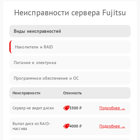
Неисправности сервера Fujitsu
Виды неисправностей
Накопители и RAID
Питание и электрика
Программное обеспечение и ОС
Неисправности
Стоимость
Охлаждение и температура
Сервер не видит диски
3500 ₽
Подробнее →
Материнская плата и процессор
Выпал диск из RAID-
Сеть и коммуникации
4000 ₽
Подробнее →
массива