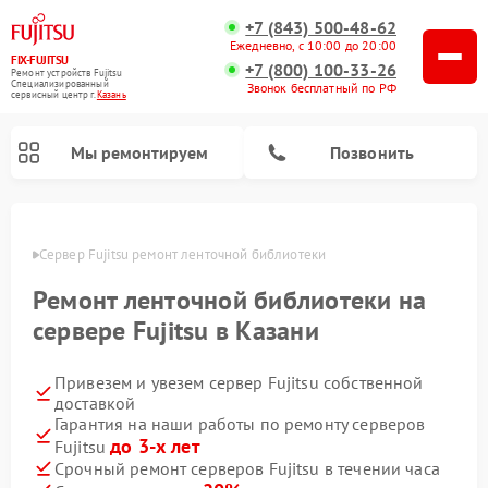
+7 (843) 500-48-62
Ежедневно, с 10:00 до 20:00
FIX-FUJITSU
+7 (800) 100-33-26
Ремонт устройств Fujitsu
Специализированный
Звонок бесплатный по РФ
cервисный центр г.
Казань
Мы ремонтируем
Позвонить
азани
Сервер Fujitsu ремонт ленточной библиотеки
Ремонт ленточной библиотеки на
Ремонт сетевых хранилищ Fujitsu
сервере Fujitsu в Казани
Привезем и увезем сервер Fujitsu собственной
доставкой
Гарантия на наши работы по ремонту серверов
до 3-х лет
Fujitsu
Срочный ремонт серверов Fujitsu в течении часа