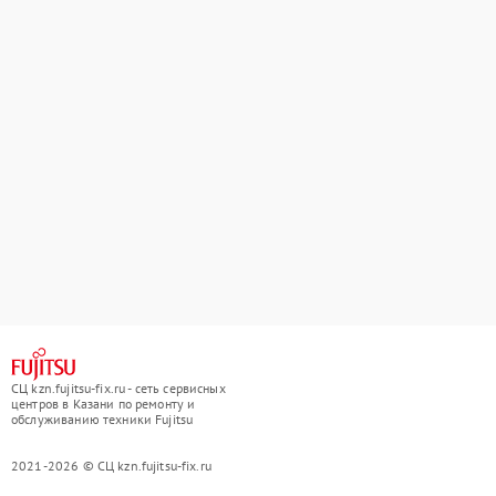
СЦ kzn.fujitsu-fix.ru - сеть сервисных
центров в Казани по ремонту и
обслуживанию техники Fujitsu
2021-2026 © СЦ kzn.fujitsu-fix.ru