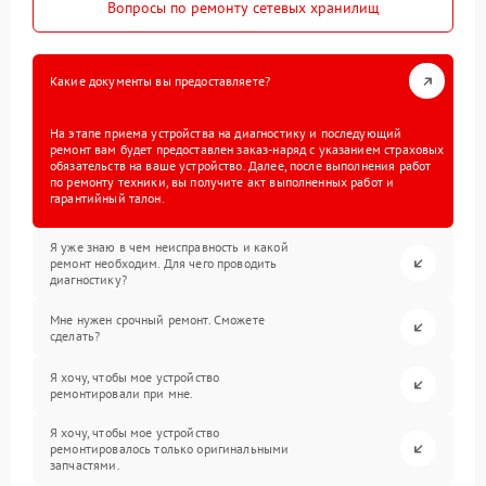
Вопросы по ремонту сетевых хранилищ
Какие документы вы предоставляете?
На этапе приема устройства на диагностику и последующий
ремонт вам будет предоставлен заказ-наряд с указанием страховых
обязательств на ваше устройство. Далее, после выполнения работ
по ремонту техники, вы получите акт выполненных работ и
гарантийный талон.
Я уже знаю в чем неисправность и какой
ремонт необходим. Для чего проводить
диагностику?
Мне нужен срочный ремонт. Сможете
сделать?
Я хочу, чтобы мое устройство
ремонтировали при мне.
Я хочу, чтобы мое устройство
ремонтировалось только оригинальными
запчастями.