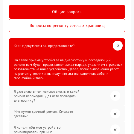
Общие вопросы
Вопросы по ремонту сетевых хранилищ
Какие документы вы предоставляете?
На этапе приема устройства на диагностику и последующий
ремонт вам будет предоставлен заказ-наряд с указанием страховых
обязательств на ваше устройство. Далее, после выполнения работ
по ремонту техники, вы получите акт выполненных работ и
гарантийный талон.
Я уже знаю в чем неисправность и какой
ремонт необходим. Для чего проводить
диагностику?
Мне нужен срочный ремонт. Сможете
сделать?
Я хочу, чтобы мое устройство
ремонтировали при мне.