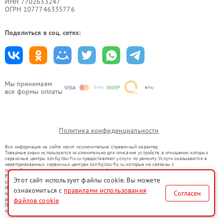
ИНН 7702633247
ОГРН 1077746335776
Поделиться в соц. сетях:
Мы принимаем
все формы оплаты
Политика конфиденциальности
Вся информация на сайте носит исключительно справочный характер.
Товарные знаки используются исключительно для описания устройств, в отношении которых
сервисные центры kzn.fujitsu-fix.ru предоставляют услуги по ремонту. Услуги оказываются в
неавторизованных сервисных центрах kzn.fujitsu-fix.ru, которые не связаны с
правообладателями товарных знаков или их официальными представителями.
Ремонт осуществляется для устройств, уже введенных в гражданский оборот в соответствии
Этот сайт использует файлы cookie. Вы можете
со статьей 1487 ГК РФ.
Использование товарных знаков не преследует цели индивидуализации услуг или введения
ознакомиться с
правилами использования
Согласен
потребителей в заблуждение, а служит для информирования о предоставляемых услугах по
ремонту техники указанных брендов.
файлов cookie
Представленная на сайте информация не является публичной офертой, определяемой
положениями Статьи 437(2) Гражданского кодекса РФ