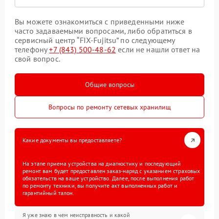
Вы можете ознакомиться с приведенными ниже
часто задаваемыми вопросами, либо обратиться в
сервисный центр “FIX-Fujitsu” по следующему
телефону
+7 (843) 500-48-62
если не нашли ответ на
свой вопрос.
Общие вопросы
Вопросы по ремонту сетевых хранилищ
Какие документы вы предоставляете?
На этапе приема устройства на диагностику и последующий
ремонт вам будет предоставлен заказ-наряд с указанием страховых
обязательств на ваше устройство. Далее, после выполнения работ
по ремонту техники, вы получите акт выполненных работ и
гарантийный талон.
Я уже знаю в чем неисправность и какой