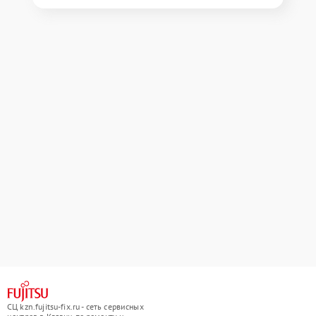
СЦ kzn.fujitsu-fix.ru - сеть сервисных