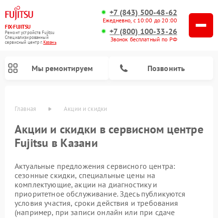
+7 (843) 500-48-62
Ежедневно, с 10:00 до 20:00
FIX-FUJITSU
+7 (800) 100-33-26
Ремонт устройств Fujitsu
Специализированный
Звонок бесплатный по РФ
cервисный центр г.
Казань
Мы ремонтируем
Позвонить
Главная
Акции и скидки
Акции и скидки в сервисном центре
Fujitsu в Казани
Актуальные предложения сервисного центра:
Ремонт сетевых хранилищ Fujitsu
сезонные скидки, специальные цены на
комплектующие, акции на диагностику и
приоритетное обслуживание. Здесь публикуются
условия участия, сроки действия и требования
(например, при записи онлайн или при сдаче