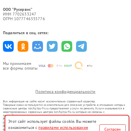
ООО "Русервис"
ИНН 7702633247
ОГРН 1077746335776
Поделиться в соц. сетях:
Мы принимаем
все формы оплаты
Политика конфиденциальности
Вся информация на сайте носит исключительно справочный характер.
Товарные знаки используются исключительно для описания устройств, в отношении которых
сервисные центры kzn.fujitsu-fix.ru предоставляют услуги по ремонту. Услуги оказываются в
неавторизованных сервисных центрах kzn.fujitsu-fix.ru, которые не связаны с
правообладателями товарных знаков или их официальными представителями.
Ремонт осуществляется для устройств, уже введенных в гражданский оборот в соответствии
Этот сайт использует файлы cookie. Вы можете
со статьей 1487 ГК РФ.
Использование товарных знаков не преследует цели индивидуализации услуг или введения
ознакомиться с
правилами использования
Согласен
потребителей в заблуждение, а служит для информирования о предоставляемых услугах по